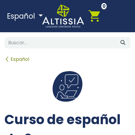
Ir al contenido
0
Español
Español
Curso de español