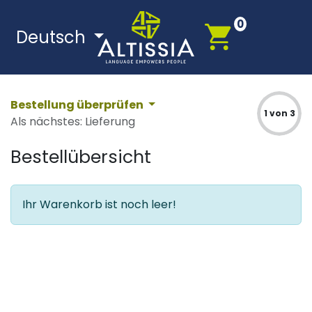
Zum Inhalt springen
0
Deutsch
Bestellung überprüfen
1 von 3
Als nächstes: Lieferung
Bestellübersicht
Ihr Warenkorb ist noch leer!